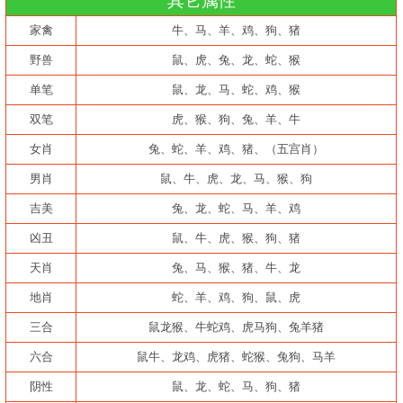
其它属性
家禽
牛、马、羊、鸡、狗、猪
野兽
鼠、虎、兔、龙、蛇、猴
单笔
鼠、龙、马、蛇、鸡、猴
双笔
虎、猴、狗、兔、羊、牛
女肖
兔、蛇、羊、鸡、猪、（五宫肖）
男肖
鼠、牛、虎、龙、马、猴、狗
吉美
兔、龙、蛇、马、羊、鸡
凶丑
鼠、牛、虎、猴、狗、猪
天肖
兔、马、猴、猪、牛、龙
地肖
蛇、羊、鸡、狗、鼠、虎
三合
鼠龙猴、牛蛇鸡、虎马狗、兔羊猪
六合
鼠牛、龙鸡、虎猪、蛇猴、兔狗、马羊
阴性
鼠、龙、蛇、马、狗、猪