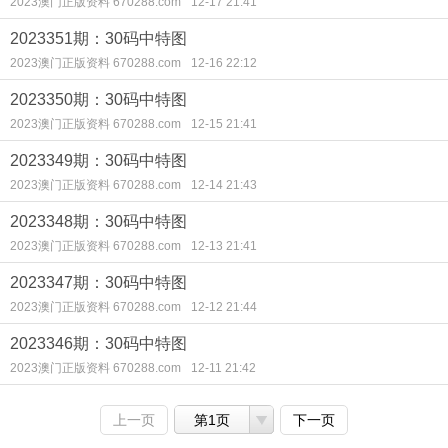
2023澳门正版资料 670288.com
12-17 21:41
2023351期：30码中特图
2023澳门正版资料 670288.com
12-16 22:12
2023350期：30码中特图
2023澳门正版资料 670288.com
12-15 21:41
2023349期：30码中特图
2023澳门正版资料 670288.com
12-14 21:43
2023348期：30码中特图
2023澳门正版资料 670288.com
12-13 21:41
2023347期：30码中特图
2023澳门正版资料 670288.com
12-12 21:44
2023346期：30码中特图
2023澳门正版资料 670288.com
12-11 21:42
上一页
第1页
下一页