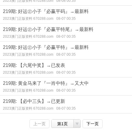
2023澳门正版资料 670288.com
08-08 00:35
219期: 好运㊣小子『必赢平码』→最新料
2023澳门正版资料 670288.com
08-07 00:35
219期: 好运㊣小子『必赢平特尾』→最新料
2023澳门正版资料 670288.com
08-07 00:35
219期: 好运㊣小子『必赢平特』→最新料
2023澳门正版资料 670288.com
08-07 00:35
219期: 【六尾中奖】→已发表
2023澳门正版资料 670288.com
08-07 00:35
219期: 黄金马来了『一肖中特』→又大中
2023澳门正版资料 670288.com
08-07 00:35
219期: 【必中三头】→已更新
2023澳门正版资料 670288.com
08-07 00:35
上一页
第1页
下一页