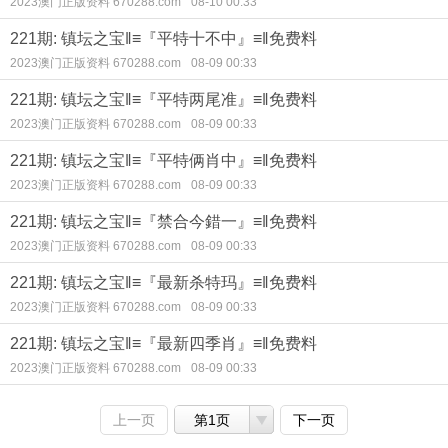
2023澳门正版资料 670288.com
08-10 00:33
221期: 镇坛之宝‖≡『平特十不中』≡‖免费料
2023澳门正版资料 670288.com
08-09 00:33
221期: 镇坛之宝‖≡『平特两尾准』≡‖免费料
2023澳门正版资料 670288.com
08-09 00:33
221期: 镇坛之宝‖≡『平特俩肖中』≡‖免费料
2023澳门正版资料 670288.com
08-09 00:33
221期: 镇坛之宝‖≡『禁合今錯一』≡‖免费料
2023澳门正版资料 670288.com
08-09 00:33
221期: 镇坛之宝‖≡『最新杀特玛』≡‖免费料
2023澳门正版资料 670288.com
08-09 00:33
221期: 镇坛之宝‖≡『最新四季肖』≡‖免费料
2023澳门正版资料 670288.com
08-09 00:33
上一页
第1页
下一页