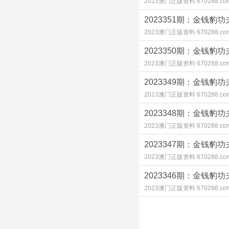
2023澳门正版资料 670288.co
2023351期：金钱豹功
2023澳门正版资料 670288.co
2023350期：金钱豹功
2023澳门正版资料 670288.co
2023349期：金钱豹功
2023澳门正版资料 670288.co
2023348期：金钱豹功
2023澳门正版资料 670288.co
2023347期：金钱豹功
2023澳门正版资料 670288.co
2023346期：金钱豹功
2023澳门正版资料 670288.co