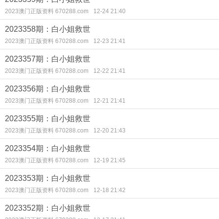
2023澳门正版资料 670288.com
12-24 21:40
2023358期：白小姐救世
2023澳门正版资料 670288.com
12-23 21:41
2023357期：白小姐救世
2023澳门正版资料 670288.com
12-22 21:41
2023356期：白小姐救世
2023澳门正版资料 670288.com
12-21 21:41
2023355期：白小姐救世
2023澳门正版资料 670288.com
12-20 21:43
2023354期：白小姐救世
2023澳门正版资料 670288.com
12-19 21:45
2023353期：白小姐救世
2023澳门正版资料 670288.com
12-18 21:42
2023352期：白小姐救世