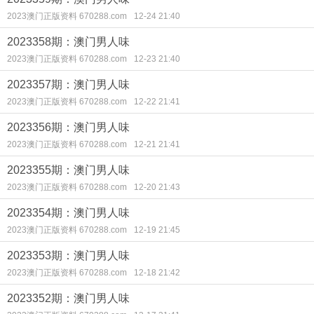
2023澳门正版资料 670288.com
12-24 21:40
2023358期：澳门男人味
2023澳门正版资料 670288.com
12-23 21:40
2023357期：澳门男人味
2023澳门正版资料 670288.com
12-22 21:41
2023356期：澳门男人味
2023澳门正版资料 670288.com
12-21 21:41
2023355期：澳门男人味
2023澳门正版资料 670288.com
12-20 21:43
2023354期：澳门男人味
2023澳门正版资料 670288.com
12-19 21:45
2023353期：澳门男人味
2023澳门正版资料 670288.com
12-18 21:42
2023352期：澳门男人味