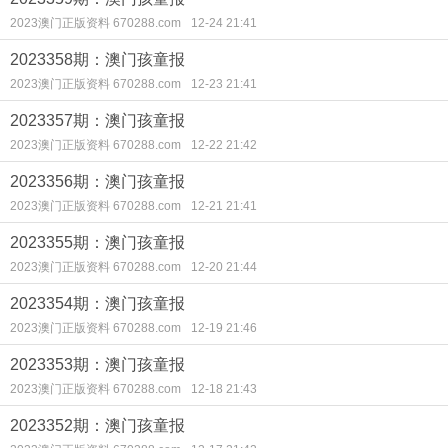
2023澳门正版资料 670288.com
12-24 21:41
2023358期：澳门孩童报
2023澳门正版资料 670288.com
12-23 21:41
2023357期：澳门孩童报
2023澳门正版资料 670288.com
12-22 21:42
2023356期：澳门孩童报
2023澳门正版资料 670288.com
12-21 21:41
2023355期：澳门孩童报
2023澳门正版资料 670288.com
12-20 21:44
2023354期：澳门孩童报
2023澳门正版资料 670288.com
12-19 21:46
2023353期：澳门孩童报
2023澳门正版资料 670288.com
12-18 21:43
2023352期：澳门孩童报