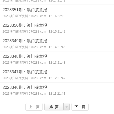
2023澳门正版资料 670288.com
12-17 21:42
2023351期：澳门孩童报
2023澳门正版资料 670288.com
12-16 22:19
2023350期：澳门孩童报
2023澳门正版资料 670288.com
12-15 21:42
2023349期：澳门孩童报
2023澳门正版资料 670288.com
12-14 21:46
2023348期：澳门孩童报
2023澳门正版资料 670288.com
12-13 21:43
2023347期：澳门孩童报
2023澳门正版资料 670288.com
12-12 21:47
2023346期：澳门孩童报
2023澳门正版资料 670288.com
12-11 21:44
上一页
第1页
下一页