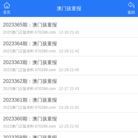
澳门孩童报
首页
返回
2023365期：澳门孩童报
2023澳门正版资料 670288.com
12-30 21:43
2023364期：澳门孩童报
2023澳门正版资料 670288.com
12-29 21:42
2023363期：澳门孩童报
2023澳门正版资料 670288.com
12-28 21:45
2023362期：澳门孩童报
2023澳门正版资料 670288.com
12-27 21:43
2023361期：澳门孩童报
2023澳门正版资料 670288.com
12-26 21:42
2023360期：澳门孩童报
2023澳门正版资料 670288.com
12-25 21:42
2023359期：澳门孩童报