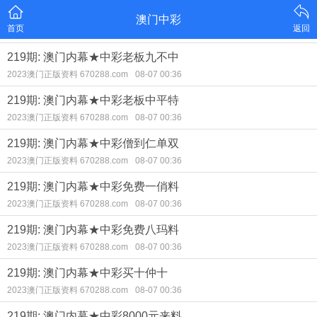
澳门中彩
首页
返回
219期: 澳门内幕★中彩老板九不中
2023澳门正版资料 670288.com
08-07 00:36
219期: 澳门内幕★中彩老板中平特
2023澳门正版资料 670288.com
08-07 00:36
219期: 澳门内幕★中彩僧到仁单双
2023澳门正版资料 670288.com
08-07 00:36
219期: 澳门内幕★中彩免费一俏料
2023澳门正版资料 670288.com
08-07 00:36
219期: 澳门内幕★中彩免费八玛料
2023澳门正版资料 670288.com
08-07 00:36
219期: 澳门内幕★中彩买十仲十
2023澳门正版资料 670288.com
08-07 00:36
219期: 澳门内幕★中彩8000元来料