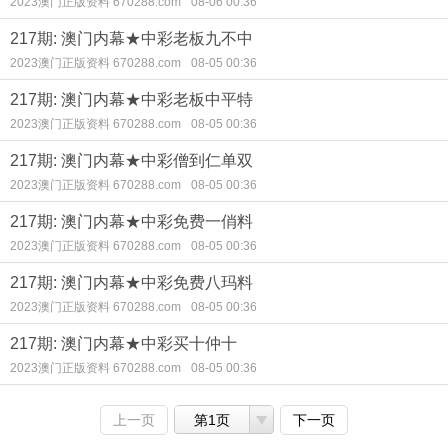
2023澳门正版资料 670288.com
08-06 00:36
217期: 澳门内幕★中彩老板九不中
2023澳门正版资料 670288.com
08-05 00:36
217期: 澳门内幕★中彩老板中平特
2023澳门正版资料 670288.com
08-05 00:36
217期: 澳门内幕★中彩僧到仁单双
2023澳门正版资料 670288.com
08-05 00:36
217期: 澳门内幕★中彩免费一俏料
2023澳门正版资料 670288.com
08-05 00:36
217期: 澳门内幕★中彩免费八玛料
2023澳门正版资料 670288.com
08-05 00:36
217期: 澳门内幕★中彩买十仲十
2023澳门正版资料 670288.com
08-05 00:36
上一页
第1页
下一页