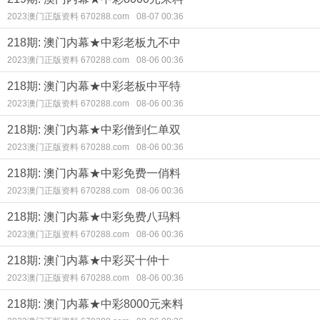
2023澳门正版资料 670288.com
08-07 00:36
218期: 澳门内幕★中彩老板九不中
2023澳门正版资料 670288.com
08-06 00:36
218期: 澳门内幕★中彩老板中平特
2023澳门正版资料 670288.com
08-06 00:36
218期: 澳门内幕★中彩僧到仁单双
2023澳门正版资料 670288.com
08-06 00:36
218期: 澳门内幕★中彩免费一俏料
2023澳门正版资料 670288.com
08-06 00:36
218期: 澳门内幕★中彩免费八玛料
2023澳门正版资料 670288.com
08-06 00:36
218期: 澳门内幕★中彩买十仲十
2023澳门正版资料 670288.com
08-06 00:36
218期: 澳门内幕★中彩8000元来料