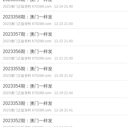
2023澳门正版资料 670288.com
12-24 21:40
2023358期：澳门一样发
2023澳门正版资料 670288.com
12-23 21:40
2023357期：澳门一样发
2023澳门正版资料 670288.com
12-22 21:40
2023356期：澳门一样发
2023澳门正版资料 670288.com
12-21 21:40
2023355期：澳门一样发
2023澳门正版资料 670288.com
12-20 21:42
2023354期：澳门一样发
2023澳门正版资料 670288.com
12-19 21:44
2023353期：澳门一样发
2023澳门正版资料 670288.com
12-18 21:41
2023352期：澳门一样发