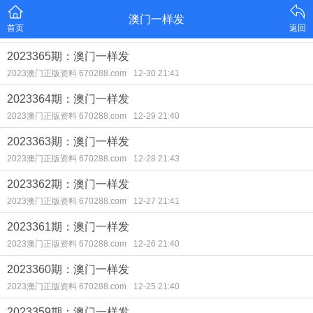
澳门一样发
首页
返回
2023365期：澳门一样发
2023澳门正版资料 670288.com
12-30 21:41
2023364期：澳门一样发
2023澳门正版资料 670288.com
12-29 21:40
2023363期：澳门一样发
2023澳门正版资料 670288.com
12-28 21:43
2023362期：澳门一样发
2023澳门正版资料 670288.com
12-27 21:41
2023361期：澳门一样发
2023澳门正版资料 670288.com
12-26 21:40
2023360期：澳门一样发
2023澳门正版资料 670288.com
12-25 21:40
2023359期：澳门一样发