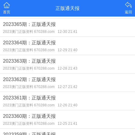
正版通天报
首页
返回
2023365期：正版通天报
2023澳门正版资料 670288.com
12-30 21:41
2023364期：正版通天报
2023澳门正版资料 670288.com
12-29 21:40
2023363期：正版通天报
2023澳门正版资料 670288.com
12-28 21:43
2023362期：正版通天报
2023澳门正版资料 670288.com
12-27 21:42
2023361期：正版通天报
2023澳门正版资料 670288.com
12-26 21:40
2023360期：正版通天报
2023澳门正版资料 670288.com
12-25 21:41
2023359期：正版通天报