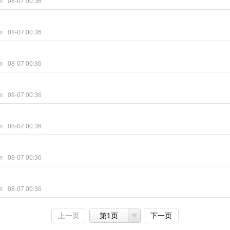
m
08-07 00:36
m
08-07 00:36
m
08-07 00:36
m
08-07 00:36
m
08-07 00:36
m
08-07 00:36
m
08-07 00:36
上一页
第1页
下一页