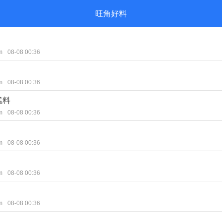
旺角好料
m
08-08 00:36
m
08-08 00:36
猛料
m
08-08 00:36
m
08-08 00:36
m
08-08 00:36
m
08-08 00:36