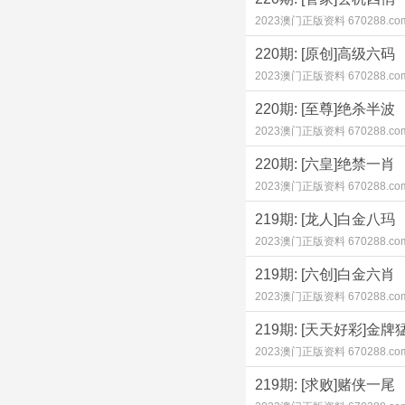
2023澳门正版资料 670288.co
220期: [原创]高级六码
2023澳门正版资料 670288.co
220期: [至尊]绝杀半波
2023澳门正版资料 670288.co
220期: [六皇]绝禁一肖
2023澳门正版资料 670288.co
219期: [龙人]白金八玛
2023澳门正版资料 670288.co
219期: [六创]白金六肖
2023澳门正版资料 670288.co
219期: [天天好彩]金牌
2023澳门正版资料 670288.co
219期: [求败]赌侠一尾