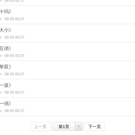
m
08-05 00:37
牌十玛》
m
08-05 00:37
测大小》
m
08-05 00:37
牌五俏》
m
08-05 00:37
测单双》
m
08-05 00:37
奇一波》
m
08-05 00:37
牌一俏》
m
08-05 00:37
上一页
第1页
下一页