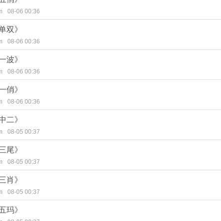
m
08-06 00:36
测单双》
m
08-06 00:36
奇一波》
m
08-06 00:36
牌一俏》
m
08-06 00:36
二中二》
m
08-05 00:37
特三尾》
m
08-05 00:37
特三肖》
m
08-05 00:37
仲五玛》