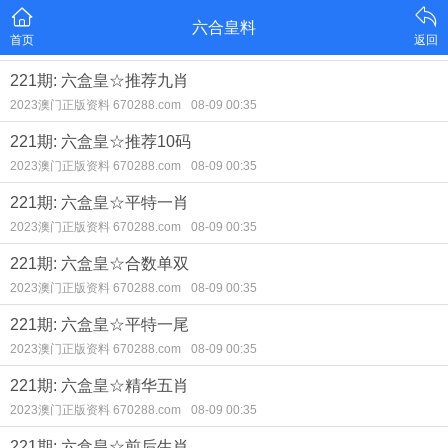
六合皇料
首页
返回
221期: 六盒皇☆推荐九肖
2023澳门正版资料 670288.com
08-09 00:35
221期: 六盒皇☆推荐10码
2023澳门正版资料 670288.com
08-09 00:35
221期: 六盒皇☆平特一肖
2023澳门正版资料 670288.com
08-09 00:35
221期: 六盒皇☆合数单双
2023澳门正版资料 670288.com
08-09 00:35
221期: 六盒皇☆平特一尾
2023澳门正版资料 670288.com
08-09 00:35
221期: 六盒皇☆精华五肖
2023澳门正版资料 670288.com
08-09 00:35
221期: 六盒皇☆前后生肖