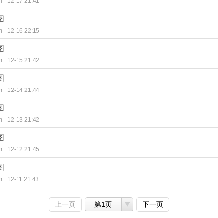
m
12-17 21:41
图
m
12-16 22:15
图
m
12-15 21:42
图
m
12-14 21:44
图
m
12-13 21:42
图
m
12-12 21:45
图
m
12-11 21:43
上一页
第1页
下一页