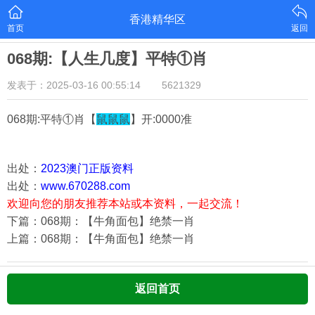
香港精华区
首页
返回
068期:【人生几度】平特①肖
发表于：2025-03-16 00:55:14
5621329
068期:平特①肖【
鼠鼠鼠
】开:0000准
出处：
2023澳门正版资料
出处：
www.670288.com
欢迎向您的朋友推荐本站或本资料，一起交流！
下篇：068期：【牛角面包】绝禁一肖
上篇：068期：【牛角面包】绝禁一肖
返回首页