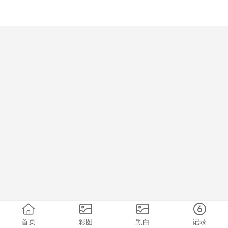
首页
彩图
黑白
记录