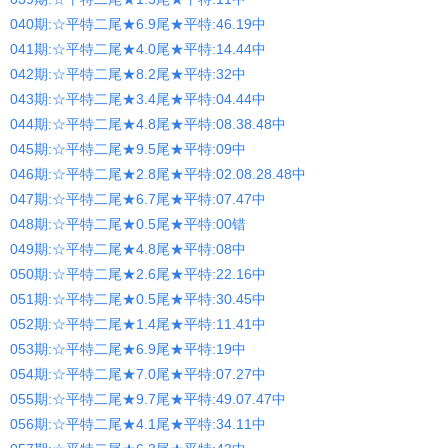
040期:☆平特二尾★6.9尾★平特:46.19中
041期:☆平特二尾★4.0尾★平特:14.44中
042期:☆平特二尾★8.2尾★平特:32中
043期:☆平特二尾★3.4尾★平特:04.44中
044期:☆平特二尾★4.8尾★平特:08.38.48中
045期:☆平特二尾★9.5尾★平特:09中
046期:☆平特二尾★2.8尾★平特:02.08.28.48中
047期:☆平特二尾★6.7尾★平特:07.47中
048期:☆平特二尾★0.5尾★平特:00错
049期:☆平特二尾★4.8尾★平特:08中
050期:☆平特二尾★2.6尾★平特:22.16中
051期:☆平特二尾★0.5尾★平特:30.45中
052期:☆平特二尾★1.4尾★平特:11.41中
053期:☆平特二尾★6.9尾★平特:19中
054期:☆平特二尾★7.0尾★平特:07.27中
055期:☆平特二尾★9.7尾★平特:49.07.47中
056期:☆平特二尾★4.1尾★平特:34.11中