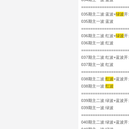
====================
035期主二波:蓝波+
绿波
开
035期主一波:蓝波
====================
036期主二波:红波+
绿波
开
036期主一波:红波
====================
037期主二波:红波+蓝波开:
037期主一波:红波
====================
038期主二波:
红波
+蓝波开
038期主一波:
红波
====================
039期主二波:绿波+蓝波开:
039期主一波:绿波
====================
040期主二波:绿波+蓝波开: