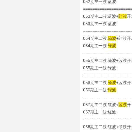
052期主一波:蓝波
====================
053期主二波:蓝波+
红波
开
053期主一波:蓝波
====================
054期主二波:
绿波
+红波开
054期主一波:
绿波
====================
055期主二波:绿波+蓝波开:
055期主一波:绿波
====================
056期主二波:
绿波
+蓝波开
056期主一波:
绿波
====================
057期主二波:红波+
蓝波
开
057期主一波:
红
波
====================
058期主二波:红波+绿波开: