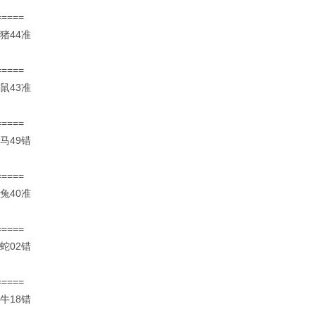
=====
:猪44准
=====
:鼠43准
=====
马49错
=====
:兔40准
=====
蛇02错
=====
牛18错