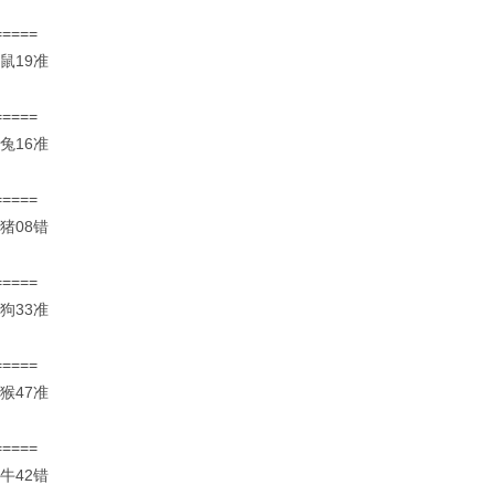
=====
:鼠19准
=====
:兔16准
=====
猪08错
=====
:狗33准
=====
:猴47准
=====
牛42错