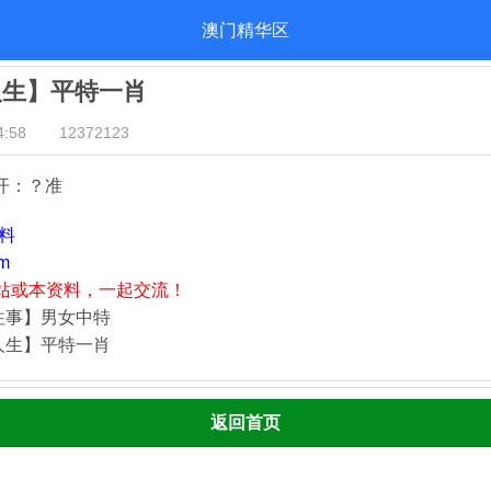
澳门精华区
人生】平特一肖
:58
12372123
开：？准
资料
m
站或本资料，一起交流！
往事】男女中特
人生】平特一肖
返回首页