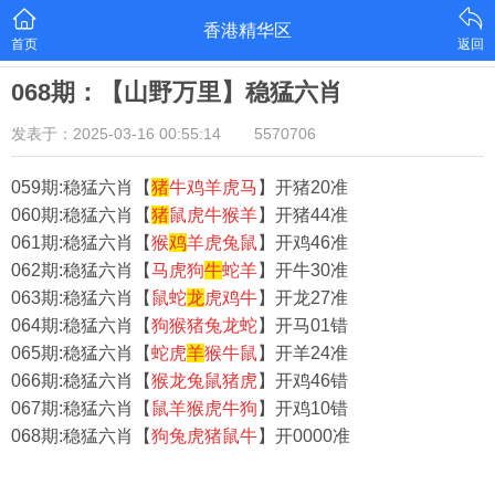
香港精华区
首页
返回
068期：【山野万里】稳猛六肖
发表于：2025-03-16 00:55:14
5570706
059期:稳猛六肖【
猪
牛鸡羊虎马
】开猪20准
060期:稳猛六肖【
猪
鼠虎牛猴羊
】开猪44准
061期:稳猛六肖【
猴
鸡
羊虎兔鼠
】开鸡46准
062期:稳猛六肖【
马虎狗
牛
蛇羊
】开牛30准
063期:稳猛六肖【
鼠蛇
龙
虎鸡牛
】开龙27准
064期:稳猛六肖【
狗猴猪兔龙蛇
】开马01错
065期:稳猛六肖【
蛇虎
羊
猴牛鼠
】开羊24准
066期:稳猛六肖【
猴龙兔鼠猪虎
】开鸡46错
067期:稳猛六肖【
鼠羊猴虎牛狗
】开鸡10错
068期:稳猛六肖【
狗兔虎猪鼠牛
】开0000准