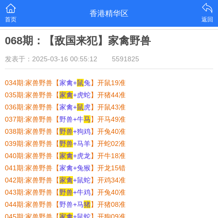
香港精华区
首页
返回
068期：【敌国来犯】家禽野兽
发表于：2025-03-16 00:55:12
5591825
034期:家兽野兽【
家禽+
鼠
兔
】开鼠19准
035期:家兽野兽【
家禽
+虎蛇
】开猪44准
036期:家兽野兽【
家禽+
鼠
虎
】开鼠43准
037期:家兽野兽【
野兽+牛
马
】开马49准
038期:家兽野兽【
野兽
+狗鸡
】开兔40准
039期:家兽野兽【
野兽
+马羊
】开蛇02准
040期:家兽野兽【
家禽
+虎龙
】开牛18准
041期:家兽野兽【
家禽+兔猴
】开龙15错
042期:家兽野兽【
家禽
+鼠蛇
】开鸡34准
043期:家兽野兽【
野兽
+牛鸡
】开兔40准
044期:家兽野兽【
野兽+马
猪
】开猪08准
045期:家兽野兽【
家禽
+鼠蛇
】开狗09准