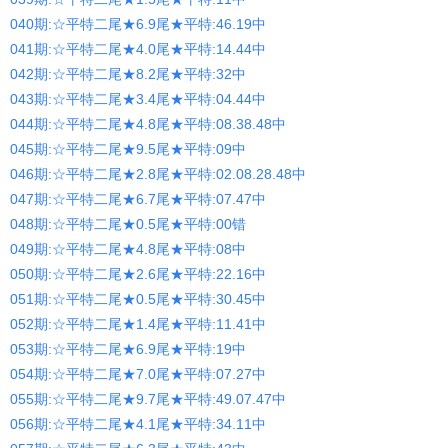
040期:☆平特二尾★6.9尾★平特:46.19中
041期:☆平特二尾★4.0尾★平特:14.44中
042期:☆平特二尾★8.2尾★平特:32中
043期:☆平特二尾★3.4尾★平特:04.44中
044期:☆平特二尾★4.8尾★平特:08.38.48中
045期:☆平特二尾★9.5尾★平特:09中
046期:☆平特二尾★2.8尾★平特:02.08.28.48中
047期:☆平特二尾★6.7尾★平特:07.47中
048期:☆平特二尾★0.5尾★平特:00错
049期:☆平特二尾★4.8尾★平特:08中
050期:☆平特二尾★2.6尾★平特:22.16中
051期:☆平特二尾★0.5尾★平特:30.45中
052期:☆平特二尾★1.4尾★平特:11.41中
053期:☆平特二尾★6.9尾★平特:19中
054期:☆平特二尾★7.0尾★平特:07.27中
055期:☆平特二尾★9.7尾★平特:49.07.47中
056期:☆平特二尾★4.1尾★平特:34.11中