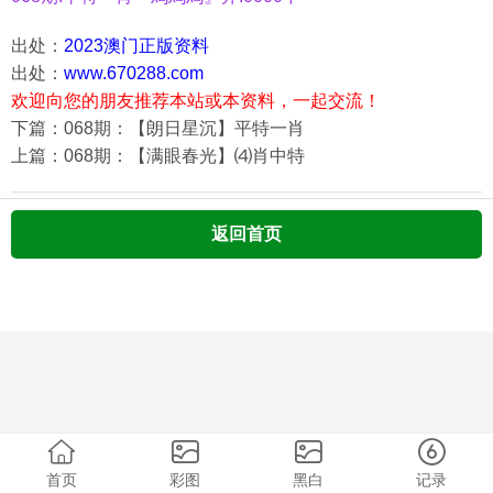
出处：
2023澳门正版资料
出处：
www.670288.com
欢迎向您的朋友推荐本站或本资料，一起交流！
下篇：068期：【朗日星沉】平特一肖
上篇：068期：【满眼春光】⑷肖中特
返回首页
首页
彩图
黑白
记录