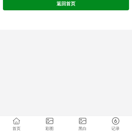
返回首页
首页
彩图
黑白
记录