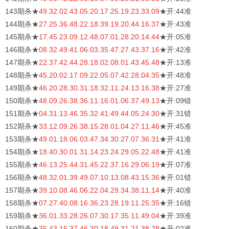
143期杀★
49.32.02.43.05.20.17.25.19.23.33.09
★开:44准
144期杀★
27.25.36.48.22.18.39.19.20.44.16.37
★开:43准
145期杀★
17.45.23.09.12.48.07.01.28.20.14.44
★开:05准
146期杀★
08.32.49.41.06.03.35.47.27.43.37.16
★开:42准
147期杀★
22.37.42.44.28.18.02.08.01.43.45.48
★开:13准
148期杀★
45.20.02.17.09.22.05.07.42.28.04.35
★开:48准
149期杀★
46.20.28.30.31.18.32.11.24.13.16.38
★开:27准
150期杀★
48.09.26.38.36.11.16.01.06.37.49.13
★开:09错
151期杀★
04.31.13.46.35.32.41.49.44.05.24.30
★开:31错
152期杀★
33.12.09.26.38.15.28.01.04.27.11.46
★开:45准
153期杀★
49.01.18.06.03.47.34.30.27.07.36.31
★开:41准
154期杀★
18.40.30.01.31.14.23.24.29.05.22.48
★开:41准
155期杀★
46.13.25.44.31.45.22.37.16.29.06.19
★开:07准
156期杀★
48.32.01.39.49.07.10.13.08.43.15.36
★开:01错
157期杀★
39.10.08.46.06.22.04.29.34.38.11.14
★开:40准
158期杀★
07.27.40.08.16.36.23.28.19.11.25.35
★开:16错
159期杀★
36.01.33.28.26.07.30.17.35.11.49.04
★开:39准
160期杀★
35.43.15.37.46.30.18.49.31.21.38.28
★开:02准