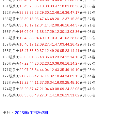
161期杀★
15.49.29.05.10.38.33.47.18.01.08.36
★开:08错
162期杀★
38.33.35.28.29.30.12.46.16.36.47.17
★开:32准
163期杀★
25.30.18.05.47.46.48.20.12.37.15.36
★开:37错
164期杀★
35.18.17.12.34.14.42.08.46.16.44.37
★开:21准
165期杀★
16.09.08.41.38.17.29.12.30.13.03.36
★开:03错
166期杀★
12.45.38.04.40.19.10.31.41.03.28.08
★开:06准
167期杀★
18.46.17.12.09.27.41.47.03.44.26.42
★开:19准
168期杀★
15.47.36.30.37.12.49.26.05.23.14.41
★开:15错
169期杀★
25.05.01.35.48.36.49.23.24.12.14.15
★开:24错
170期杀★
47.22.44.20.02.23.10.36.06.16.14.27
★开:03准
171期杀★
22.07.23.34.44.04.12.43.35.49.19.10
★开:28准
172期杀★
21.02.05.42.37.14.32.10.44.34.09.15
★开:44错
173期杀★
13.22.44.11.37.36.34.16.09.25.45.10
★开:26准
174期杀★
25.20.37.47.21.04.40.08.09.24.22.05
★开:41准
175期杀★
08.33.03.49.27.34.14.18.26.19.31.02
★开:00准
出处：
2023澳门正版资料