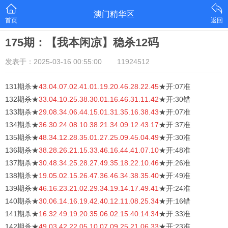
澳门精华区
首页
返回
175期：【我本闲凉】稳杀12码
发表于：2025-03-16 00:55:00
11924512
131期杀★
43.04.07.02.41.01.19.20.46.28.22.45
★开:07准
132期杀★
33.04.10.25.38.30.01.16.46.31.11.42
★开:30错
133期杀★
29.08.34.06.44.15.01.31.35.16.38.43
★开:07准
134期杀★
36.30.24.08.10.38.21.34.09.12.43.17
★开:37准
135期杀★
48.34.12.28.35.01.27.25.09.45.04.49
★开:30准
136期杀★
38.28.26.21.15.33.46.16.44.41.07.10
★开:48准
137期杀★
30.48.34.25.28.27.49.35.18.22.10.46
★开:26准
138期杀★
19.05.02.15.26.47.36.46.34.38.35.40
★开:49准
139期杀★
46.16.23.21.02.29.34.19.14.17.49.41
★开:24准
140期杀★
30.06.14.16.19.42.40.12.11.08.25.34
★开:16错
141期杀★
16.32.49.19.20.35.06.02.15.40.14.34
★开:33准
142期杀★
49.03.42.22.05.10.07.09.25.21.06.33
★开:23准