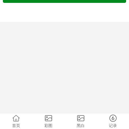
首页
彩图
黑白
记录