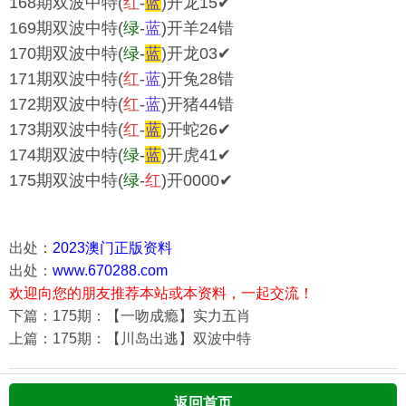
168期双波中特(
红
-
蓝
)开龙15✔
169期双波中特(
绿
-
蓝
)开羊24错
170期双波中特(
绿
-
蓝
)开龙03✔
171期双波中特(
红
-
蓝
)开兔28错
172期双波中特(
红
-
蓝
)开猪44错
173期双波中特(
红
-
蓝
)开蛇26✔
174期双波中特(
绿
-
蓝
)开虎41✔
175期双波中特(
绿
-
红
)开0000✔
出处：
2023澳门正版资料
出处：
www.670288.com
欢迎向您的朋友推荐本站或本资料，一起交流！
下篇：175期：【一吻成瘾】实力五肖
上篇：175期：【川岛出逃】双波中特
返回首页